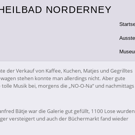
etter
Startse
vorstellen können – doch das ehrenamtliche Museumstea
ten konnte leider nicht stattfinden und auch die Spiele
Ausste
ber im Museum drängten sich die Menschen und hoffentlich
Museu
g in Ruhe anzusehen.
Barriere
Übersichtsplan
Museumsführe
Gruppenfü
Ding m
Foto-
Rundsc
Presse-A
Jahreshauptversammlungen
 der Verkauf von Kaffee, Kuchen, Matjes und Gegrilltes
ewagen stehen konnte man allerdings nicht. Aber gute
 tolle Musik bei, morgens die „NO-O-Na“ und nachmittags
fred Bätje war die Galerie gut gefüllt, 1100 Lose wurden
üger versteigert und auch der Büchermarkt fand wieder