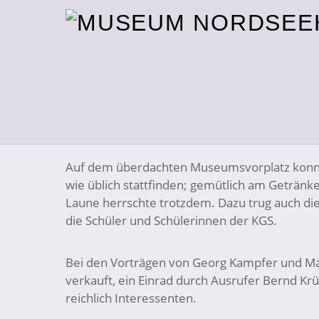
Sommerfest ohne Sommerw
Das Wetter hätte man sich kaum schlimmer 
machte das Beste aus dem Sommerfest. Ponyrei
für Kinder fielen buchstäblich ins Wasser. A
kommen viele wieder, um sich die Ausstellun
Auf dem überdachten Museumsvorplatz konnte
wie üblich stattfinden; gemütlich am Getränk
Laune herrschte trotzdem. Dazu trug auch die
die Schüler und Schülerinnen der KGS.
Bei den Vorträgen von Georg Kampfer und Man
verkauft, ein Einrad durch Ausrufer Bernd Kr
reichlich Interessenten.